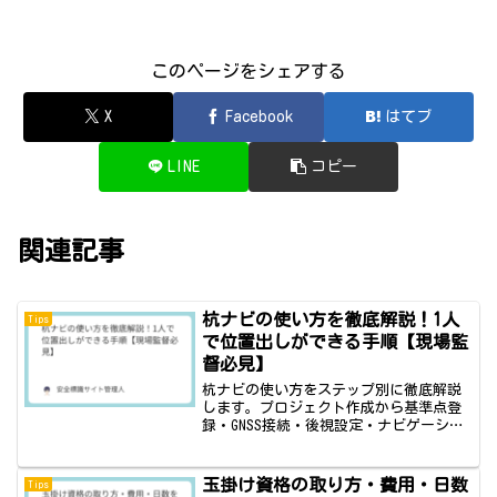
このページをシェアする
X
Facebook
はてブ
LINE
コピー
関連記事
杭ナビの使い方を徹底解説！1人
Tips
で位置出しができる手順【現場監
督必見】
杭ナビの使い方をステップ別に徹底解説
します。プロジェクト作成から基準点登
録・GNSS接続・後視設定・ナビゲーショ
ン実行まで、1人で位置出し作業を完結さ
せる方法を現場監督目線でわかりやすく
紹介。よくあるトラブル対処法も掲載。
玉掛け資格の取り方・費用・日数
Tips