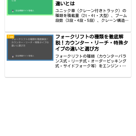
違いとは
ユニック車（クレーン付きトラック）の
種類を積載量（2t・4t・大型）、ブーム
段数（3段・4段・5段）、クレーン構造
（キャブバック型・後部搭載型）、メー
カー別に詳しく解説。現場に合った車種
の選び方も紹介します。
フォークリフトの種類を徹底解
Tips
説！カウンター・リーチ・特殊タ
イプの違いと選び方
フォークリフトの種類（カウンターバラ
ンス式・リーチ式・オーダーピッキング
式・サイドフォーク等）をエンジン・電
気の動力別・用途別に比較解説。現場に
合ったフォークリフトの選び方も紹介し
ます。