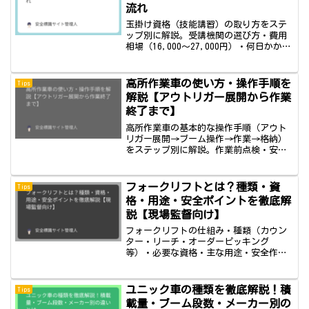
流れ
玉掛け資格（技能講習）の取り方をステ
ップ別に解説。受講機関の選び方・費用
相場（16,000〜27,000円）・何日かかる
か・難易度・合格率まで、はじめて取得
する方向けにわかりやすくまとめまし
た。
高所作業車の使い方・操作手順を
Tips
解説【アウトリガー展開から作業
終了まで】
高所作業車の基本的な操作手順（アウト
リガー展開→ブーム操作→作業→格納）
をステップ別に解説。作業前点検・安全
帯着用・強風時の対応などの安全ポイン
トも紹介します。
フォークリフトとは？種類・資
Tips
格・用途・安全ポイントを徹底解
説【現場監督向け】
フォークリフトの仕組み・種類（カウン
ター・リーチ・オーダーピッキング
等）・必要な資格・主な用途・安全作業
のポイントを解説。建設・倉庫・工場現
場でフォークリフトを扱う方向けの入門
ガイドです。
ユニック車の種類を徹底解説！積
Tips
載量・ブーム段数・メーカー別の