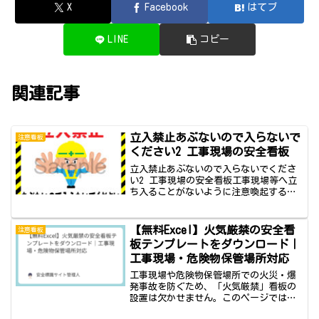
X
Facebook
はてブ
LINE
コピー
関連記事
立入禁止あぶないので入らないで
注意看板
ください2 工事現場の安全看板
立入禁止あぶないので入らないでくださ
い2 工事現場の安全看板工事現場等へ立
ち入ることがないように注意喚起する工
事看板のその2です。工事の作業員が少し
強い表情と両手で制止するイラストを使
っています。文字は「あぶないので入ら
【無料Excel】火気厳禁の安全看
注意看板
ないでください」とし...
板テンプレートをダウンロード｜
工事現場・危険物保管場所対応
工事現場や危険物保管場所での火災・爆
発事故を防ぐため、「火気厳禁」看板の
設置は欠かせません。このページでは、
火気厳禁・火気注意の安全看板をエクセ