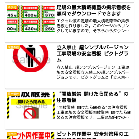
ル（Excel）形式で無料ダウンロードでき
ます。火気厳禁看板とは火気厳禁看板
足場の最大積載荷重の掲示看板を
掲示物
は、燃焼・爆発の危険...
無料でダウンロードできます
エクセル版の足場の最大積載荷重の掲示
看板も作りました。このページからリン
クしていますので、そちらからダウンロ
ードしてください。このページではPDF版
の足場の最大積載荷重の掲示看板をダウ
ンロードできます。最大500kgから150kg
立入禁止 超シンプルバージョン
注意看板
までの看板を無料でダウンロードするこ
工事現場の安全看板 ピクトグラ
とができます。
ム
立入禁止 超シンプルバージョン 工事現
場の安全看板立入禁止の超シンプルバー
ジョンです。ピクトグラムと「立入禁
止」の文字のみです。シンプルですが、
一番使いやすいし、いろんなところで使
えるタイプの看板かと。工事に限定され
“開放厳禁 開けたら閉める”の
注意看板
ず、さまざまなところで使...
注意看板
"開放厳禁 開けたら閉める"の注意看板
工事現場の安全看板開放厳禁 開けたら閉
めるの注意看板です。工事現場向けの看
板ではありますが、工事現場に限定され
ず使えると思います。進入禁止のマーク
を使ったバージョンです。×バージョン
ピット内作業中 安全対策用の工
掲示物
もあります。縦バー...