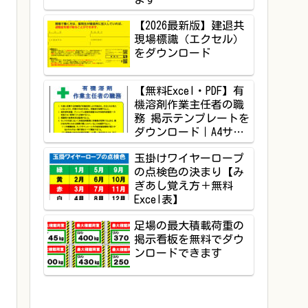
【2026最新版】建退共
現場標識（エクセル）
をダウンロード
【無料Excel・PDF】有
機溶剤作業主任者の職
務 掲示テンプレートを
ダウンロード｜A4サイ
ズ対応
玉掛けワイヤーロープ
の点検色の決まり【み
ぎあし覚え方＋無料
Excel表】
足場の最大積載荷重の
掲示看板を無料でダウ
ンロードできます