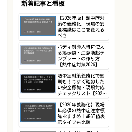
新着記事と看板
【2026年版】熱中症対
策の義務化、現場の安
全標識はここを変える
べき
バディ制導入時に使え
る掲示物・注意喚起テ
ンプレートの作り方
【熱中症対策2026】
熱中症対策義務化で罰
則も！今すぐ確認した
い安全標識・現場対応
チェックリスト【2026
年版】
【2026年義務化】現場
に必須の熱中症注意標
識おすすめ｜WBGT値表
示タイプも比較