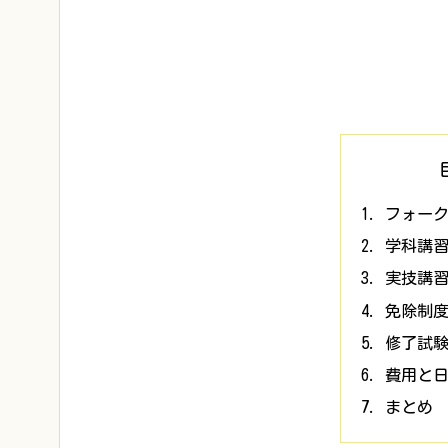
フォー
学科講
実技講
免除制
修了試
費用と
まとめ