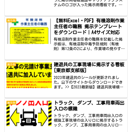
った掲示用看板建設キャリアアップシス
テムのロゴが入った掲示用看板です。
2023年からは建設キャリアアップシステ
ムの利用が義務化されるようです。導入
していることをアピールするために掲示
【無料Excel・PDF】有機溶剤作業
掲示物
していると検査官からの...
主任者の職務 掲示テンプレート
をダウンロード｜A4サイズ対応
有機溶剤作業主任者の職務を記載した掲
示板は、有機溶剤中毒予防規則（有機
則）第12条の2により、作業場の見やすい
場所への掲示が義務付けられています。
このページではExcel・PDF形式の掲示テ
ンプレートを無料でダウンロードできま
建退共の工事現場に掲示する看板
掲示物
す。📋 このペ...
[東京都支部版]
2023年建退共のシールが更新されまし
た。以下のサイトからダウンロードでき
ます。>>【2023最新版】建退共現場標識
（エクセル）をダウンロード参考：建設
業退職金共済事業本部：現場標識（シー
ル）このページで紹介している建退共の
トラック、ダンプ、工事用車両出
掲示物
現場標識シールは...
入口の標識
トラック、ダンプ、工事用車両出入口の
標識工事現場の出入り口に掲示するトラ
ック、ダンプ、工事用車両の出入り口の
標識です。仮囲いのゲートやその付近に