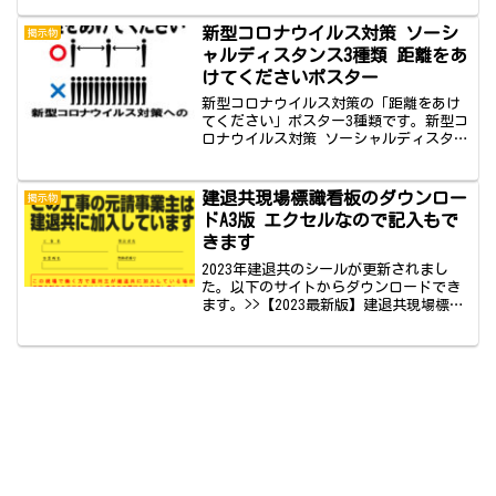
掲示することで安全確保を行います。ト
ラック出入口ダンプ出入口工事用車両出
新型コロナウイルス対策 ソーシ
掲示物
入口の3種で、イラストを...
ャルディスタンス3種類 距離をあ
けてくださいポスター
新型コロナウイルス対策の「距離をあけ
てください」ポスター3種類です。新型コ
ロナウイルス対策 ソーシャルディスタン
ス 距離をあけてくださいポスター新型コ
ロナウイルス対策のための距離をあけて
くださいポスター3種です。3種類とも距
建退共現場標識看板のダウンロー
掲示物
離をあけてくださ...
ドA3版 エクセルなので記入もで
きます
2023年建退共のシールが更新されまし
た。以下のサイトからダウンロードでき
ます。>>【2023最新版】建退共現場標識
（エクセル）をダウンロード参考：建設
業退職金共済事業本部：現場標識（シー
ル）このページで紹介している建退共の
現場標識シールは...